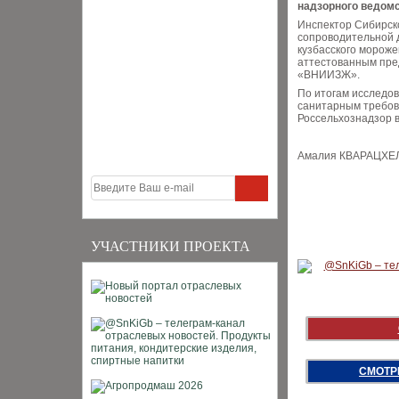
надзорного ведомс
Инспектор Сибирск
сопроводительной д
кузбасского мороже
аттестованным пре
«ВНИИЗЖ».
По итогам исследо
санитарным требов
Россельхознадзор 
Амалия КВАРАЦХЕ
УЧАСТНИКИ ПРОЕКТА
СМОТР