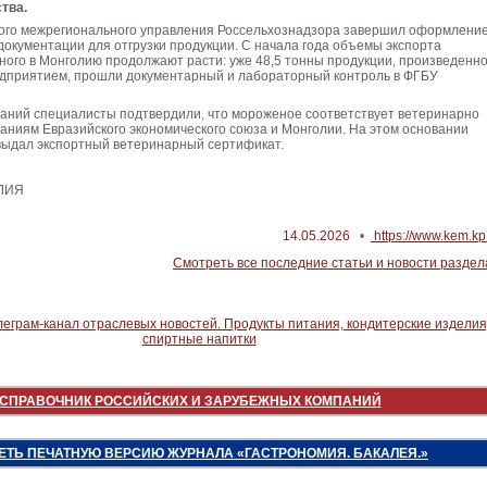
тва.
ого межрегионального управления Россельхознадзора завершил оформлени
окументации для отгрузки продукции. С начала года объемы экспорта
ного в Монголию продолжают расти: уже 48,5 тонны продукции, произведенн
дприятием, прошли документарный и лабораторный контроль в ФГБУ
ваний специалисты подтвердили, что мороженое соответствует ветеринарно
аниям Евразийского экономического союза и Монголии. На этом основании
выдал экспортный ветеринарный сертификат.
ЛИЯ
14.05.2026
•
https://www.kem.kp.
Смотреть все последние статьи и новости раздел
СПРАВОЧНИК РОССИЙСКИХ И ЗАРУБЕЖНЫХ КОМПАНИЙ
ЕТЬ ПЕЧАТНУЮ ВЕРСИЮ ЖУРНАЛА «ГАСТРОНОМИЯ. БАКАЛЕЯ.»