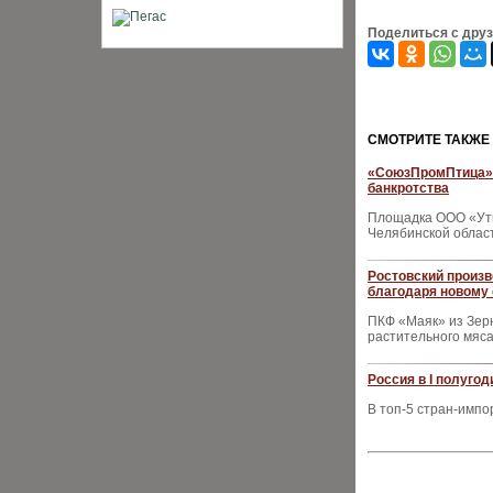
Поделиться с дру
CМОТРИТЕ ТАКЖЕ
«СоюзПромПтица» 
банкротства
Площадка ООО «Ути
Челябинской облас
Ростовский произв
благодаря новому
ПКФ «Маяк» из Зерн
растительного мяса
Россия в I полуго
В топ-5 стран-импо