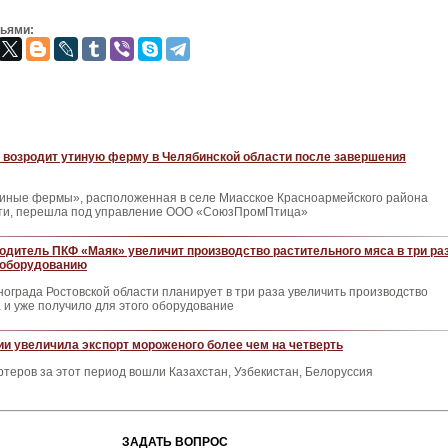
зьями:
возродит утиную ферму в Челябинской области после завершения
ные фермы», расположенная в селе Миасское Красноармейского района
ти, перешла под управление ООО «СоюзПромПтица»
одитель ПКФ «Маяк» увеличит производство растительного мяса в три ра
 оборудованию
ограда Ростовской области планирует в три раза увеличить производство
 и уже получило для этого оборудование
дии увеличила экспорт мороженого более чем на четверть
ртеров за этот период вошли Казахстан, Узбекистан, Белоруссия
ЗАДАТЬ ВОПРОС