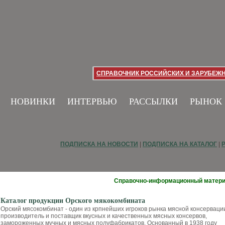
СПРАВОЧНИК РОССИЙСКИХ И ЗАРУБЕЖ
НОВИНКИ
ИНТЕРВЬЮ
РАССЫЛКИ
РЫНОК
ПОДПИСКА НА НОВОСТИ
|
ПОДПИСКА НА КАТАЛОГ
|
Справочно-информационный матер
Каталог продукции Орского мякокомбината
Орский мясокомбинат - один из крпнейших игроков рынка мясной консерваци
производитель и поставщик вкусных и качественных мясных консервов,
замороженных мучных и мясных полуфабрикатов. Основанный в 1938 году