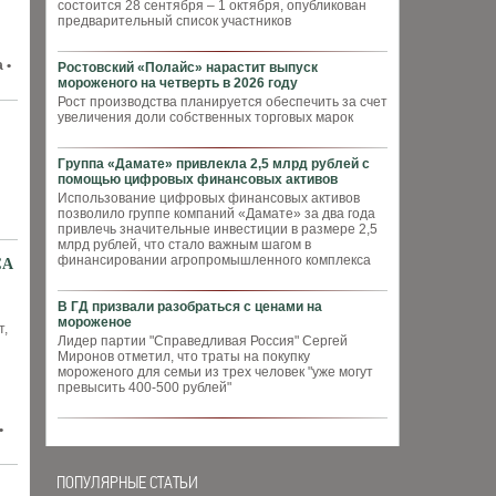
состоится 28 сентября – 1 октября, опубликован
предварительный список участников
 •
Ростовский «Полайс» нарастит выпуск
мороженого на четверть в 2026 году
Рост производства планируется обеспечить за счет
увеличения доли собственных торговых марок
Группа «Дамате» привлекла 2,5 млрд рублей с
помощью цифровых финансовых активов
Использование цифровых финансовых активов
позволило группе компаний «Дамате» за два года
привлечь значительные инвестиции в размере 2,5
млрд рублей, что стало важным шагом в
финансировании агропромышленного комплекса
CA
В ГД призвали разобраться с ценами на
мороженое
т,
Лидер партии "Справедливая Россия" Сергей
Миронов отметил, что траты на покупку
мороженого для семьи из трех человек "уже могут
превысить 400-500 рублей"
•
ПОПУЛЯРНЫЕ СТАТЬИ