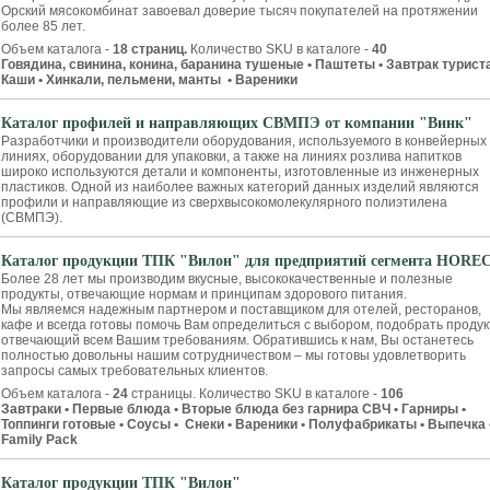
Орский мясокомбинат завоевал доверие тысяч покупателей на протяжении
более 85 лет.
Объем каталога -
18 страниц.
Количество SKU в каталоге -
40
​Говядина, свинина, конина, баранина тушеные • Паштеты • Завтрак туриста
Каши • Хинкали, пельмени, манты • Вареники
Каталог профилей и направляющих СВМПЭ от компании "Винк"
Разработчики и производители оборудования, используемого в конвейерных
линиях, оборудовании для упаковки, а также на линиях розлива напитков
широко используются детали и компоненты, изготовленные из инженерных
пластиков. Одной из наиболее важных категорий данных изделий являются
профили и направляющие из сверхвысокомолекулярного полиэтилена
(СВМПЭ).
Каталог продукции ТПК "Вилон" для предприятий сегмента HORE
Более 28 лет мы производим вкусные, высококачественные и полезные
продукты, отвечающие нормам и принципам здорового питания.
Мы являемся надежным партнером и поставщиком для отелей, ресторанов,
кафе и всегда готовы помочь Вам определиться с выбором, подобрать продук
отвечающий всем Вашим требованиям. Обратившись к нам, Вы останетесь
полностью довольны нашим сотрудничеством – мы готовы удовлетворить
запросы самых требовательных клиентов.
Объем каталога -
24
страницы. Количество SKU в каталоге -
106
Завтраки • Первые блюда • Вторые блюда без гарнира СВЧ • Гарниры •
Топпинги готовые • Соусы • Снеки • Вареники • Полуфабрикаты • Выпечка 
Family Pack
Каталог продукции ТПК "Вилон"