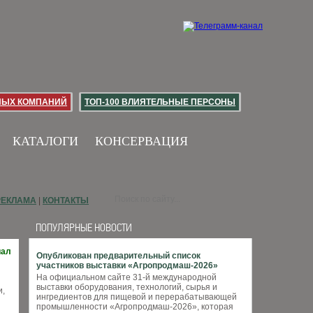
НЫХ КОМПАНИЙ
ТОП-100 ВЛИЯТЕЛЬНЫЕ ПЕРСОНЫ
КАТАЛОГИ
КОНСЕРВАЦИЯ
РЕКЛАМА
|
КОНТАКТЫ
ПОПУЛЯРНЫЕ НОВОСТИ
иал
Опубликован предварительный список
участников выставки «Агропродмаш-2026»
На официальном сайте 31-й международной
выставки оборудования, технологий, сырья и
и,
ингредиентов для пищевой и перерабатывающей
промышленности «Агропродмаш-2026», которая