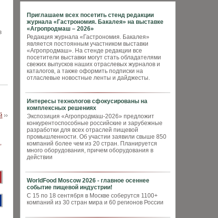
Приглашаем всех посетить стенд редакции
журнала «Гастрономия. Бакалея» на выставке
«Агропродмаш – 2026»
в
Редакция журнала «Гастрономия. Бакалея»
является постоянным участником выставки
«Агропродмаш». На стенде редакции все
посетители выставки могут стать обладателями
свежих выпусков наших отраслевых журналов и
каталогов, а также оформить подписки на
отласлевые новостные ленты и дайджесты.
Интересы технологов сфокусированы на
комплексных решениях
й
››
Экспозиция «Агропродмаш-2026» предложит
конкурентоспособные российские и зарубежные
разработки для всех отраслей пищевой
промышленности. Об участии заявили свыше 850
компаний более чем из 20 стран. Планируется
много оборудования, причем оборудования в
действии
WorldFood Moscow 2026 - главное осеннее
событие пищевой индустрии!
С 15 по 18 сентября в Москве соберутся 1100+
компаний из 30 стран мира и 60 регионов России