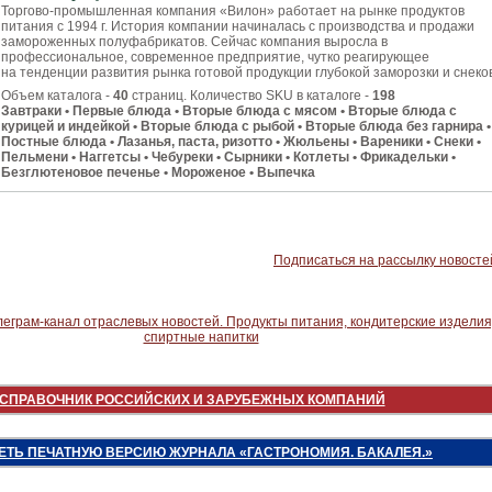
Торгово-промышленная компания «Вилон» работает на рынке продуктов
питания с 1994 г. История компании начиналась с производства и продажи
замороженных полуфабрикатов. Сейчас компания выросла в
профессиональное, современное предприятие, чутко реагирующее
на тенденции развития рынка готовой продукции глубокой заморозки и снеко
Объем каталога -
40
страниц. Количество SKU в каталоге -
198
Завтраки • Первые блюда • Вторые блюда с мясом • Вторые блюда с
курицей и индейкой • Вторые блюда с рыбой • Вторые блюда без гарнира •
Постные блюда • Лазанья, паста, ризотто • Жюльены • Вареники • Снеки •
Пельмени • Наггетсы • Чебуреки • Сырники • Котлеты • Фрикадельки •
Безглютеновое печенье • Мороженое • Выпечка
Подписаться на рассылку новосте
СПРАВОЧНИК РОССИЙСКИХ И ЗАРУБЕЖНЫХ КОМПАНИЙ
ЕТЬ ПЕЧАТНУЮ ВЕРСИЮ ЖУРНАЛА «ГАСТРОНОМИЯ. БАКАЛЕЯ.»