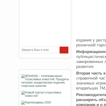
издание у дист
розничной торг
Информационно
публицистическ
замороженных п
УЧАСТНИКИ ПРОЕКТА
развития.
Вторая часть 
справочной час
значимых игрок
владельцах ТМ
Рекламодатели
расширить об
компании и о 