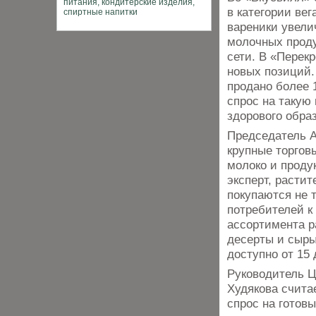
в категории вег
вареники увели
молочных проду
сети. В «Перекр
новых позиций.
продано более 1
спрос на такую
здорового обра
Председатель А
крупные торгов
молоко и продук
эксперт, расти
покупаются не т
потребителей к
ассортимента р
десерты и сыры
доступно от 15
Руководитель Ц
Худякова счита
спрос на готов