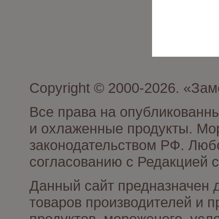
Copyright © 2000-2026. «З
Все права на опубликованн
и охлаженные продукты. Мо
законодательством РФ. Люб
согласованию с Редакцией с
Данный сайт предназначен 
товаров производителей и 
продуктов, мороженого, усл