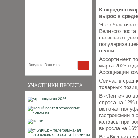
К середине ма
вырос в средне
Это объясняетс
Великого поста 
связывают увел
популяризацией
целом.
Ассортимент по
марта 2025 год
Ассоциации ком
Сейчас в средне
УЧАСТНИКИ ПРОЕКТА
товарных позиц
В «Ленте» во в
спроса на 12% 
включая полуфа
гастрономии в 
колбасы при ро
выросла на 16%
Во «Вкусвилл» 