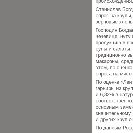
происхождения
Станислав Богд
спрос на крупы
зерновые хлопь
Господин Богда
чечевице, нуту
продукцию в по
супы и салаты, 
традиционно вы
макароны, сред
этом, по оценк
спроса на мясо
По оценке «Лен
гарниры из кру
и 6,32% в нату
соответственно
основным замен
значительному 
и других круп 
По данным Росс