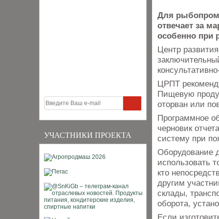
Для рыбопром
отвечает за м
особенно при 
Центр развития
заключительный
консультативн
ЦРПТ рекоменду
Пищевую продук
оторван или по
Программное об
черновик отчета
УЧАСТНИКИ ПРОЕКТА
систему при по
Оборудование д
использовать т
кто непосредст
другим участни
склады, трансп
оборота, устан
Если изготовит