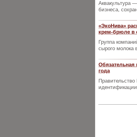
Аквакультура 
бизнеса, сохра
«ЭкоНива» рас
крем-брюле в 
Группа компани
сырого молока 
Обязательная м
года
Правительство 
идентификации 