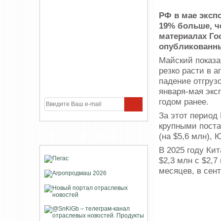
РФ в мае экспо
19% больше, че
материалах Го
опубликованны
Майский показа
резко расти в а
падение отгрузо
января-мая экс
годом ранее.
За этот период
крупными поста
(на $5,6 млн), 
УЧАСТНИКИ ПРОЕКТА
В 2025 году Кит
$2,3 млн с $2,
месяцев, в сент