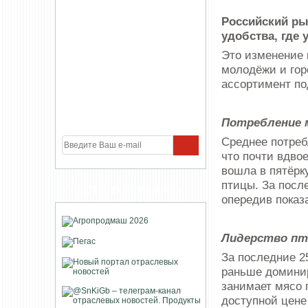
Российский ры
удобства, где
Это изменение 
молодёжи и гор
ассортимент по
Потребление м
Среднее потребл
что почти вдво
вошла в пятёрк
птицы. За посл
УЧАСТНИКИ ПРОЕКТА
опередив показа
Лидерство пт
За последние 2
раньше доминир
занимает мясо 
доступной цене