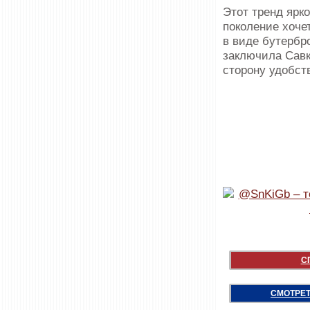
Этот тренд ярк
поколение хоче
в виде бутербр
заключила Савк
сторону удобст
С
СМОТРЕТ