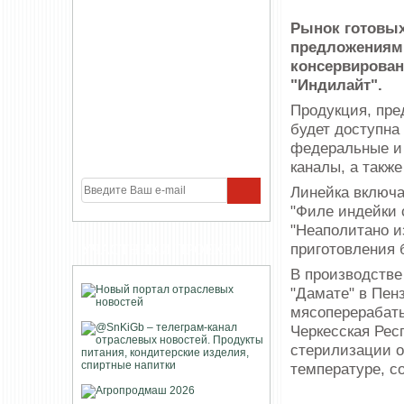
Рынок готовы
предложениями
консервирован
"Индилайт".
Продукция, пре
будет доступна 
федеральные и 
каналы, а также
Линейка включа
"Филе индейки с
"Неаполитано и
приготовления 
УЧАСТНИКИ ПРОЕКТА
В производстве
"Дамате" в Пенз
мясоперерабаты
Черкесская Рес
стерилизации о
температуре, с