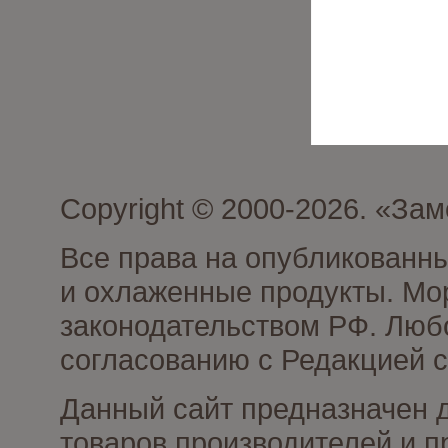
Copyright © 2000-2026. «З
Все права на опубликованн
и охлаженные продукты. Мо
законодательством РФ. Люб
согласованию с Редакцией с
Данный сайт предназначен 
товаров производителей и 