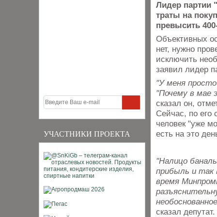
Лидер партии 
траты на покуп
превысить 400
Объективных ос
нет, нужно про
исключить необ
заявил лидер п
"У меня просто
"Почему в мае 
сказал он, отме
Сейчас, по его 
человек "уже мо
есть на это ден
УЧАСТНИКИ ПРОЕКТА
"Налицо баналь
прибыль и так 
время Минпром
разъяснительн
необоснованно
сказал депутат.