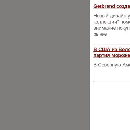
Getbrand соз
Новый дизайн 
коллекции" пом
внимание покуп
рынке
В США из Воло
партия мороже
В Северную Аме