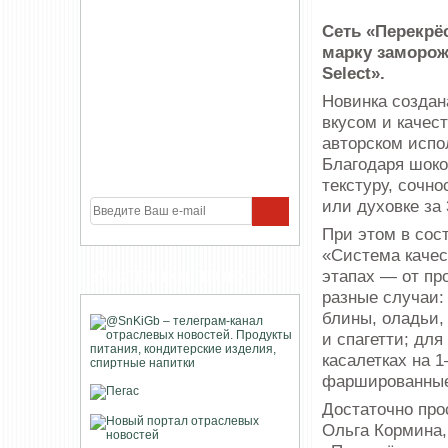
Сеть «Перекрё
марку заморож
Select».
Новинка создана
вкусом и качес
авторском испо
Благодаря шоко
текстуру, сочно
или духовке за
При этом в сост
«Система качес
этапах — от пр
УЧАСТНИКИ ПРОЕКТА
разные случаи:
блины, оладьи,
и спагетти; дл
касалетках на 1
фаршированные
Достаточно прос
Ольга Кормина,