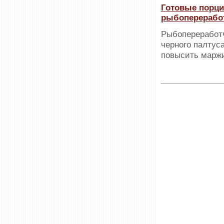
Готовые порци
рыбоперерабо
Рыбопереработ
черного палтус
повысить марж