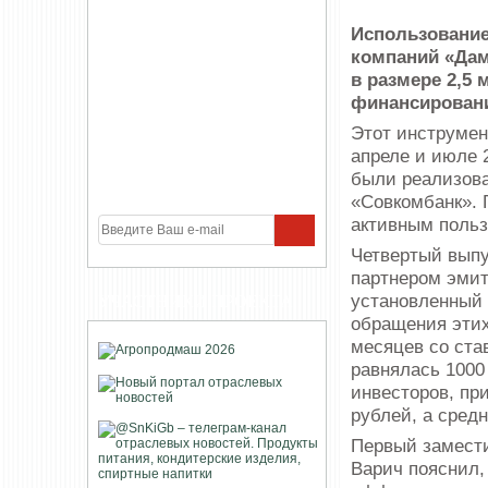
Использование
компаний «Дам
в размере 2,5
финансирован
Этот инструмен
апреле и июле 2
были реализова
«Совкомбанк». 
активным польз
Четвертый выпу
партнером эмит
установленный 
УЧАСТНИКИ ПРОЕКТА
обращения этих
месяцев со ста
равнялась 1000
инвесторов, пр
рублей, а средн
Первый замести
Варич пояснил,