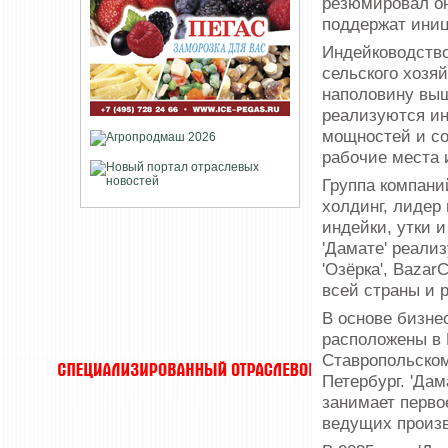
резюмировал он
поддержат иниц
Индейководство
сельского хозяй
наполовину выш
реализуются и
мощностей и со
рабочие места 
Группа компани
холдинг, лидер
индейки, утки 
'Дамате' реали
'Озёрка', BazarC
всей страны и р
В основе бизне
расположены в 
Ставропольском 
Петербург. 'Да
занимает перво
ведущих произв