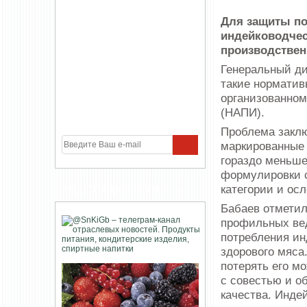
Для защиты по
индейководчес
производствен
Генеральный ди
такие норматив
организованном
(НАПИ).
Проблема заклю
маркированные к
гораздо меньше
формулировки с
категории и ос
УЧАСТНИКИ ПРОЕКТА
Бабаев отметил
профильных вед
потребления ин
здорового мяса
потерять его м
с совестью и о
качества. Инде