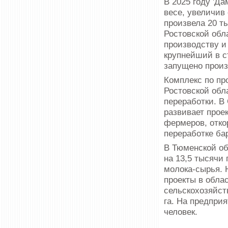
В 2025 году 'Д
весе, увеличив
произвела 20 т
Ростовской обл
производству и
крупнейший в с
запущено произ
Комплекс по пр
Ростовской обл
переработки. В
развивает прое
фермеров, отко
переработке ба
В Тюменской об
на 13,5 тысячи
молока-сырья. 
проекты в облас
сельскохозяйст
га. На предпри
человек.