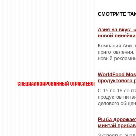
CМОТРИТЕ ТА
Азия на вкус:
новой линейк
Компания Аби, 
приготовления,
новый рекламны
WorldFood Mos
продуктового 
С 15 по 18 сен
продуктов пита
делового общен
Рыба дорожает
минтай прибав
Экспертно-анал