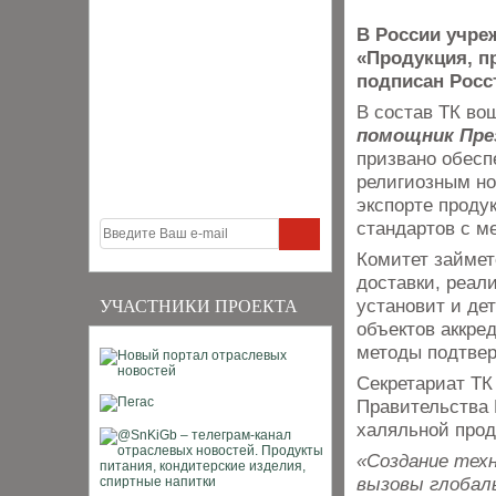
В России учреж
«Продукция, п
подписан Росс
В состав ТК во
помощник През
призвано обесп
религиозным но
экспорте проду
стандартов с 
Комитет займет
доставки, реал
установит и де
УЧАСТНИКИ ПРОЕКТА
объектов аккре
методы подтвер
Секретариат ТК
Правительства 
халяльной прод
«Создание тех
вызовы глобаль