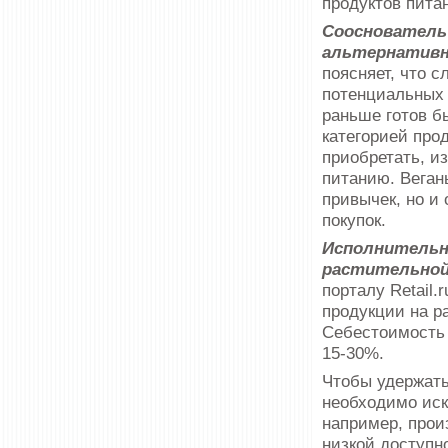
продуктов пита
Сооснователь
альтернативн
поясняет, что 
потенциальных 
раньше готов б
категорией прод
приобретать, и
питанию. Веган
привычек, но и
покупок.
Исполнительн
растительной
порталу Rеtail.
продукции на ра
Себестоимость 
15-30%.
Чтобы удержать
необходимо иск
например, прои
низкой доступн