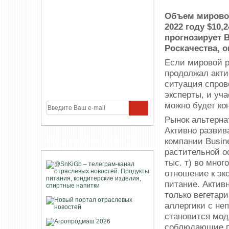
Объем мировог
2022 году $10,
прогнозирует B
Роскачества, о
Если мировой р
продолжал акти
ситуация спров
эксперты, и уча
можно будет ко
Рынок альтерна
Активно развива
компании Busin
УЧАСТНИКИ ПРОЕКТА
растительной ос
тыс. т) во мно
отношение к эк
питание. Актив
только вегетар
аллергики с не
становится мод
соблюдающие п