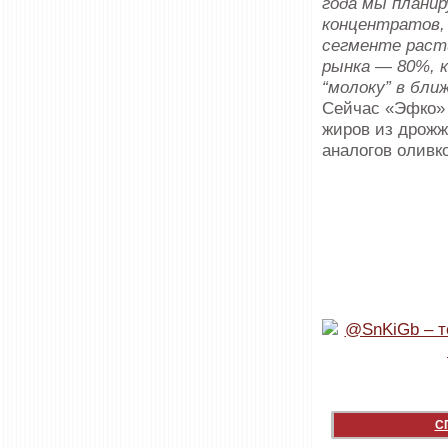
года мы планир
концентратов,
сегменте расти
рынка — 80%, 
“молоку” в бл
Сейчас «Эфко» 
жиров из дрожж
аналогов оливко
С