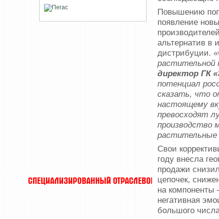
Повышению попу
появление новы
производителей
альтернатив в 
дистрибуции.
«
растительной 
директор ГК «
потенциал рос
сказать, что о
настоящему вк
превосходят л
производство 
растительные
Свои корректив
году внесла гео
продажи снизил
цепочек, сниже
на компоненты 
негативная эмо
большого числа