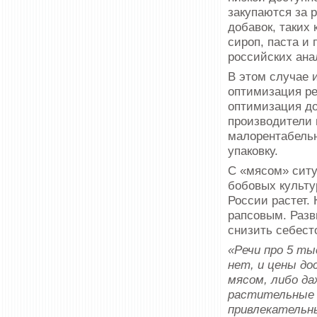
закупаются за 
добавок, таких 
сироп, паста и 
российских ана
В этом случае 
оптимизация ре
оптимизация до
производители 
малорентабельн
упаковку.
С «мясом» ситу
бобовых культу
России растет.
рапсовым. Разв
снизить себест
«Речи про 5 ты
нет, и цены д
мясом, либо да
растительные 
привлекательны