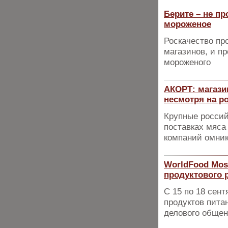
Берите – не п
мороженое
Роскачество пр
магазинов, и п
мороженого
АКОРТ: магази
несмотря на р
Крупные россий
поставках мяса
компаний омник
WorldFood Mos
продуктового 
С 15 по 18 сен
продуктов пита
делового общен