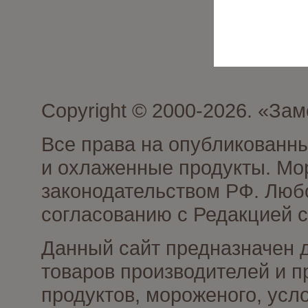
Copyright © 2000-2026. «З
Все права на опубликованн
и охлаженные продукты. Мо
законодательством РФ. Люб
согласованию с Редакцией с
Данный сайт предназначен 
товаров производителей и 
продуктов, мороженого, усл