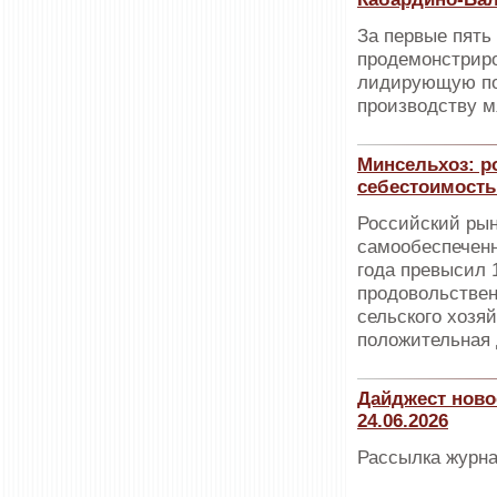
За первые пять
продемонстриро
лидирующую по
производству м
Минсельхоз: ро
себестоимост
Российский рын
самообеспеченн
года превысил 
продовольствен
сельского хозя
положительная 
Дайджест ново
24.06.2026
Рассылка журна