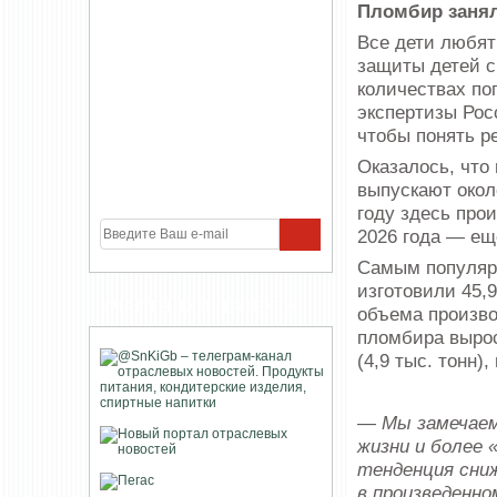
Пломбир заня
Все дети любя
защиты детей с
количествах по
экспертизы Рос
чтобы понять р
Оказалось, что
выпускают окол
году здесь прои
2026 года — еще
Самым популяр
изготовили 45,
УЧАСТНИКИ ПРОЕКТА
объема произво
пломбира вырос
(4,9 тыс. тонн)
— Мы замечаем 
жизни и более 
тенденция сни
в произведенно