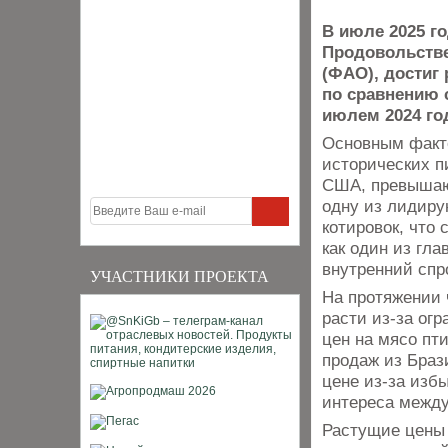
В июле 2025 г
Продовольстве
(ФАО), достиг 
по сравнению 
июлем 2024 го
Основным факто
исторических пи
США, превышаю
одну из лидиру
котировок, что
как один из гл
внутренний спр
УЧАСТНИКИ ПРОЕКТА
На протяжении 
расти из-за ог
цен на мясо пт
продаж из Браз
цене из-за изб
интереса между
Растущие цены 