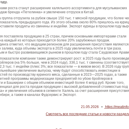
году.
ами роста станут расширение халяльного ассортимента для мусульманских
одаж бренда «Петелинка» и увеличение отгрузок в Китай.
а группа отгрузила за рубеж свыше 150 тыс. т мясной продукции, что более че
оказатель предыдущего года. Из этого объема около 80% пришлось на куриц
ставили продукты из свинины и индейки. Экспорт курицы в прошлом году выр
ия поставляла продукцию в 25 стран, причем основными импортерами стали
 на каждый из которых приходится более 20% зарубежных продаж.
динга отметил, что ведущим регионом для расширения присутствия являются
 залива, куда объемы экспорта в 2025 году увеличились почти в три раза.
м и быстро развивающимся рынком в прошлом году стала Саудовская Арави
показатели компании также демонстрируют рост: в 2025 году было произвед
ойлеров (на 5% больше, чем в 2024 году), 336,1 тыс. т свинины (соответствует
2,3 тыс. т индейки (плюс 3%; все показатели — в живом весе). В 2026 году гру
льнейшее увеличение выпуска, чему будут способствовать инвестиции в
ей по производству куриного мяса, сделанные в 2023—2025 годах, а также
етней программы модернизации предприятий по убою бройлеров в
и и Башкирии с общим объемом инвестиций более 4 млрд руб. Кроме того,
тенциал для роста продаж продукции с высокой добавленной стоимостью под
» и увеличения объемов в сегменте Халяль за счет расширения присутствия
ибири, а также в каналах Фудсервис и Экспорт.
21.05.2026
•
https://meatinfo
Смотреть все последние статьи и новости раздел