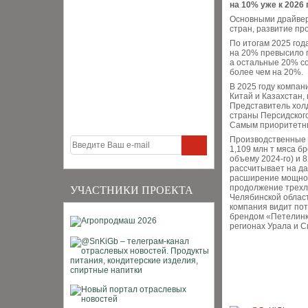
на 10% уже к 2026 
Основными драйвер
стран, развитие пр
По итогам 2025 год
на 20% превысило п
а остальные 20% со
более чем на 20%.
В 2025 году компан
Китай и Казахстан,
Представитель хол
страны Персидского
Самым приоритетны
Производственные 
1,109 млн т мяса бр
объему 2024-го) и 8
рассчитывает на да
расширение мощност
продолжение трехл
УЧАСТНИКИ ПРОЕКТА
Челябинской област
компания видит по
брендом «Петелинка
регионах Урала и С