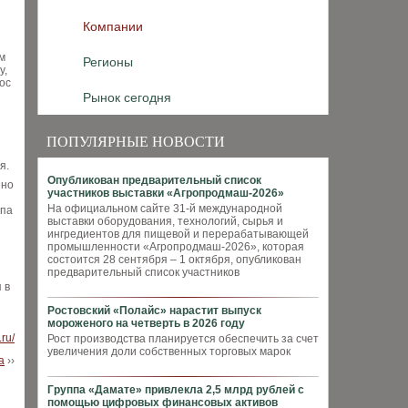
Компании
м
Регионы
у,
ос
Рынок сегодня
ПОПУЛЯРНЫЕ НОВОСТИ
я.
Опубликован предварительный список
ено
участников выставки «Агропродмаш-2026»
На официальном сайте 31-й международной
ппа
выставки оборудования, технологий, сырья и
ингредиентов для пищевой и перерабатывающей
промышленности «Агропродмаш-2026», которая
состоится 28 сентября – 1 октября, опубликован
предварительный список участников
 в
Ростовский «Полайс» нарастит выпуск
мороженого на четверть в 2026 году
.ru/
Рост производства планируется обеспечить за счет
увеличения доли собственных торговых марок
а
››
Группа «Дамате» привлекла 2,5 млрд рублей с
помощью цифровых финансовых активов