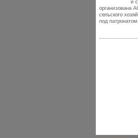
и 
организована 
сельского хозя
под патронатом