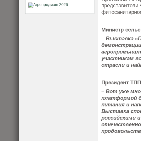
представители 
фитосанитарном
Министр сельс
– Выставка «П
демонстрации
агропромышле
участникам в
отрасли и на
Президент ТПП
– Вот уже мно
платформой д
питания и нап
Выставка спо
российскими 
отечественно
продовольств