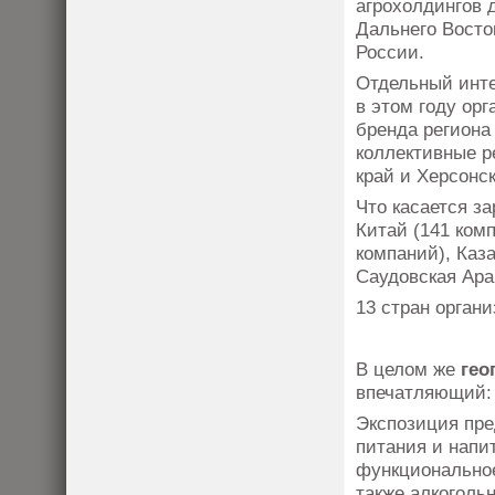
агрохолдингов 
Дальнего Восто
России.
Отдельный инте
в этом году ор
бренда региона
коллективные р
край и Херсонс
Что касается з
Китай (141 комп
компаний), Каза
Саудовская Ара
13 стран орган
В целом же
гео
впечатляющий: 
Экспозиция пре
питания и напит
функциональное
также алкоголь