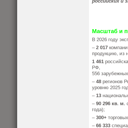
российских и 
Масштаб и п
В 2026 году эк
–
2 017
компаний
продукцию, из 
1 461
российская
РФ,
556 зарубежных
–
48
регионов Р
уровню 2025 год
–
13
национальн
–
90 296 кв. м.
с
года);
–
300+
торговых
–
66 333
специа