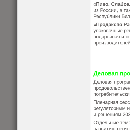
«Пиво. Слабоа
из России, а т
Республики Бел
«Продэкспо Pa
упаковочные ре
подарочная и но
производителей
Деловая пр
Деловая програ
продовольствен
потребительски
Пленарная сесс
регуляторным и
и решениям 202
Отдельные тема
развитию регио