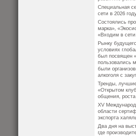
Специальная сес
сети в 2026 го
Состоялись про
марка», «Экоси
«Входим в сети
Рынку будущего
условиях глоба
был посвящен 
пользовались м
были организов
алкоголя с зак
Тренды, лучшие
«Открытом клу
общения, роста
XV Международн
области сертиф
экспорта халял
Два дня на выс
где производит