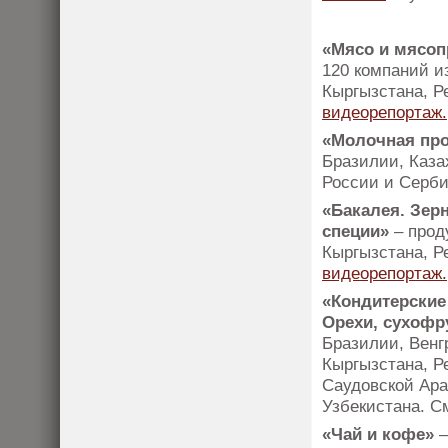
«Мясо и мясоп
120 компаний и
Кыргызстана, Р
видеорепортаж.
«Молочная пр
Бразилии, Каза
России и Серб
«Бакалея. Зер
специи»
– прод
Кыргызстана, Р
видеорепортаж.
«Кондитерские
Орехи, сухофр
Бразилии, Венгр
Кыргызстана, Р
Саудовской Ара
Узбекистана. 
«Чай и кофе»
–