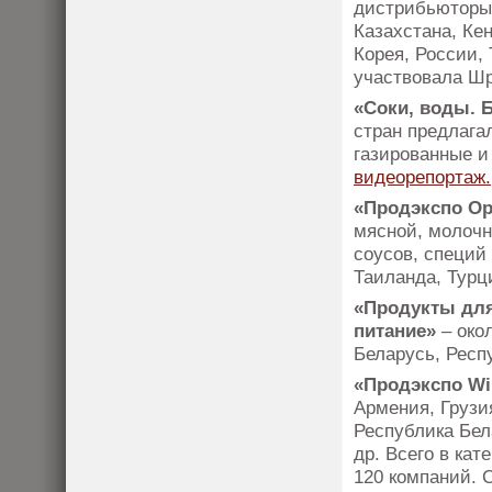
дистрибьюторы 
Казахстана, Ке
Корея, России,
участвовала Ш
«Соки, воды. 
стран предлага
газированные и
видеорепортаж.
«Продэкспо Ор
мясной, молочн
соусов, специй
Таиланда, Турц
«Продукты для
питание»
– око
Беларусь, Респ
«Продэкспо Wi
Армения, Грузи
Республика Бел
др. Всего в ка
120 компаний.