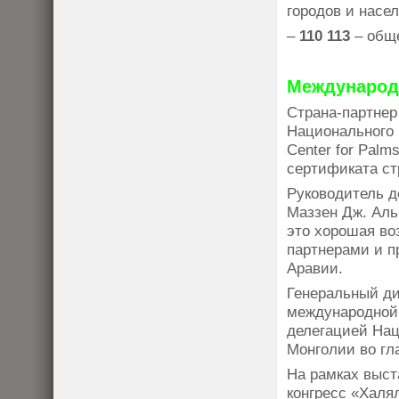
городов и насе
–
110 113
– обще
Международ
Страна-партнер
Национального 
Center for Pal
сертификата ст
Руководитель д
Маззен Дж. Аль
это хорошая во
партнерами и п
Аравии.
Генеральный д
международной 
делегацией На
Монголии во гл
На рамках выст
конгресс «Халя