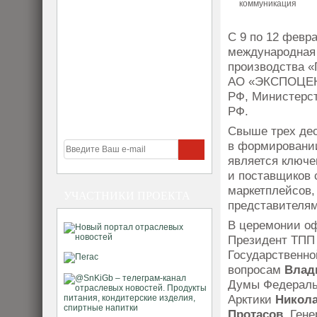
С 9 по 12 февра
международная 
производства «
АО «ЭКСПОЦЕНТ
РФ, Министерс
РФ.
Свыше трех дес
в формировании
является ключе
и поставщиков 
маркетплейсов,
УЧАСТНИКИ ПРОЕКТА
представителям
В церемонии оф
Президент ТП
Государственн
вопросам
Влад
Думы Федеральн
Арктики
Никола
Протасов
, Ген