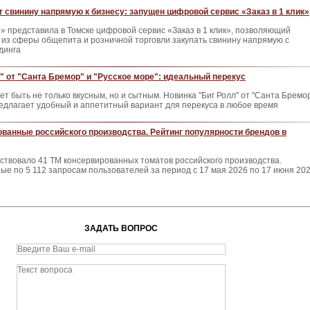
 свинину напрямую к бизнесу: запущен цифровой сервис «Заказ в 1 клик»
 представила в Томске цифровой сервис «Заказ в 1 клик», позволяющий
из сферы общепита и розничной торговли закупать свинину напрямую с
динга
" от "Санта Бремор" и "Русское море": идеальный перекус
ет быть не только вкусным, но и сытным. Новинка "Биг Ролл" от "Санта Бремо
редлагает удобный и аппетитный вариант для перекуса в любое время
ванные российского производства. Рейтинг популярности брендов в
ствовало 41 ТМ консервированных томатов российского производства.
е по 5 112 запросам пользователей за период с 17 мая 2026 по 17 июня 20
ЗАДАТЬ ВОПРОС