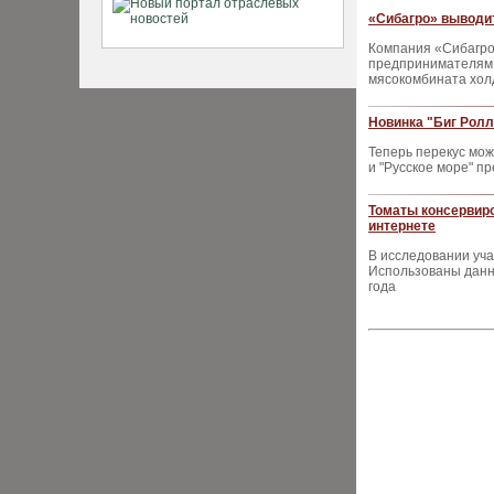
«Сибагро» выводит
Компания «Сибагро»
предпринимателям 
мясокомбината хол
Новинка "Биг Ролл
Теперь перекус мож
и "Русское море" п
Томаты консервиро
интернете
В исследовании уча
Использованы данны
года