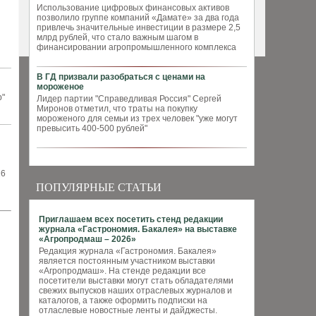
Использование цифровых финансовых активов
позволило группе компаний «Дамате» за два года
привлечь значительные инвестиции в размере 2,5
млрд рублей, что стало важным шагом в
финансировании агропромышленного комплекса
В ГД призвали разобраться с ценами на
мороженое
р"
Лидер партии "Справедливая Россия" Сергей
Миронов отметил, что траты на покупку
мороженого для семьи из трех человек "уже могут
превысить 400-500 рублей"
26
ПОПУЛЯРНЫЕ СТАТЬИ
Приглашаем всех посетить стенд редакции
журнала «Гастрономия. Бакалея» на выставке
«Агропродмаш – 2026»
Редакция журнала «Гастрономия. Бакалея»
является постоянным участником выставки
«Агропродмаш». На стенде редакции все
посетители выставки могут стать обладателями
свежих выпусков наших отраслевых журналов и
каталогов, а также оформить подписки на
отласлевые новостные ленты и дайджесты.