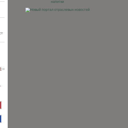
ст
й
››