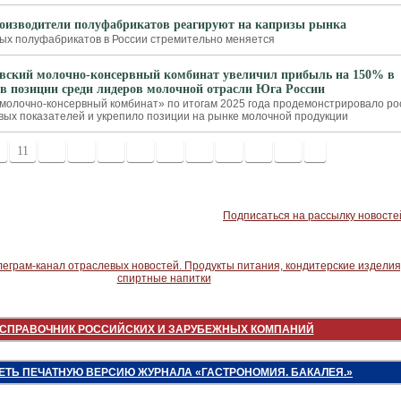
оизводители полуфабрикатов реагируют на капризы рынка
ых полуфабрикатов в России стремительно меняется
вский молочно-консервный комбинат увеличил прибыль на 150% в
пив позиции среди лидеров молочной отрасли Юга России
молочно-консервный комбинат» по итогам 2025 года продемонстрировало ро
ых показателей и укрепило позиции на рынке молочной продукции
11
12
13
14
15
16
17
18
19
20
>
Подписаться на рассылку новосте
СПРАВОЧНИК РОССИЙСКИХ И ЗАРУБЕЖНЫХ КОМПАНИЙ
ЕТЬ ПЕЧАТНУЮ ВЕРСИЮ ЖУРНАЛА «ГАСТРОНОМИЯ. БАКАЛЕЯ.»