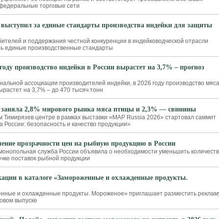
 федеральные торговые сети
 выступил за единые стандарты производства индейки для защиты
ителей и поддержания честной конкуренции в индейководческой отрасли
ть единые производственные стандарты
 году производство индейки в России вырастет на 3,7% – прогноз
нальной ассоциации производителей индейки, в 2026 году производство мяс
ырастет на 3,7% – до 470 тысяч тонн
 заняла 2,8% мирового рынка мяса птицы и 2,3% — свинины
ом Тимирязев центре в рамках выставки «MAP Russia 2026» стартовал саммит
а России: безопасность и качество продукции»
ние прозрачности цен на рыбную продукцию в России
онопольная служба России объявила о необходимости уменьшить количест
очке поставок рыбной продукции
ации в каталоге «Замороженные и охлажденные продукты.
енные и охлажденные продукты. Мороженое» приглашает разместить реклам
новом выпуске