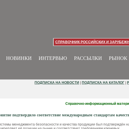
СПРАВОЧНИК РОССИЙСКИХ И ЗАРУБЕЖ
НОВИНКИ
ИНТЕРВЬЮ
РАССЫЛКИ
РЫНОК
ПОДПИСКА НА НОВОСТИ
|
ПОДПИСКА НА КАТАЛОГ
|
Справочно-информационный матер
иятие подтвердило соответствие международным стандартам качест
истемы менеджмента безопасности и качества продукции был подтверждён н
 укрепляет её позиции на рынке и соответствует требованиям ключевых