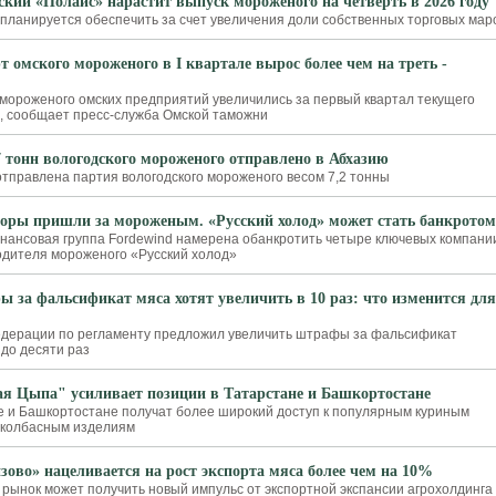
ский «Полайс» нарастит выпуск мороженого на четверть в 2026 году
 планируется обеспечить за счет увеличения доли собственных торговых мар
т омского мороженого в I квартале вырос более чем на треть -
 мороженого омских предприятий увеличились за первый квартал текущего
ь, сообщает пресс-служба Омской таможни
7 тонн вологодского мороженого отправлено в Абхазию
 отправлена партия вологодского мороженого весом 7,2 тонны
оры пришли за мороженым. «Русский холод» может стать банкротом
ансовая группа Fordewind намерена обанкротить четыре ключевых компани
одителя мороженого «Русский холод»
 за фальсификат мяса хотят увеличить в 10 раз: что изменится для
едерации по регламенту предложил увеличить штрафы за фальсификат
 до десяти раз
я Цыпа" усиливает позиции в Татарстане и Башкортостане
е и Башкортостане получат более широкий доступ к популярным куриным
 колбасным изделиям
зово» нацеливается на рост экспорта мяса более чем на 10%
 рынок может получить новый импульс от экспортной экспансии агрохолдинга