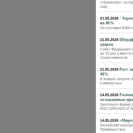
«Черкизово», кото
году
"Агроэ
21.05.2026
на 86%
Он составил $388 м
Штрафы
21.05.2026
ударом
Совет Федерации и
до 10 раз и ввест
техрегламентов
Рост з
21.05.2026
40%
В январе–апреле р
и импортных
Размещ
14.05.2026
охлажденные пр
Заполните форму 
РОССИЙСКИХ И 
«Мират
14.05.2026
Российский агропр
Туркменистана