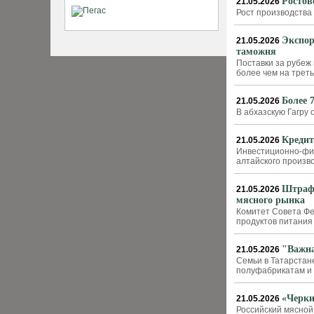
Ростов
21.05.2026
Рост производства
Экспор
21.05.2026
таможня
Поставки за рубеж
более чем на трет
Более 
21.05.2026
В абхазскую Гагру
Кредит
21.05.2026
Инвестиционно-фин
алтайского произв
Штрафы
21.05.2026
мясного рынка
Комитет Совета Ф
продуктов питания
"Важна
21.05.2026
Семьи в Татарстан
полуфабрикатам и
«Черки
21.05.2026
Российский мясной