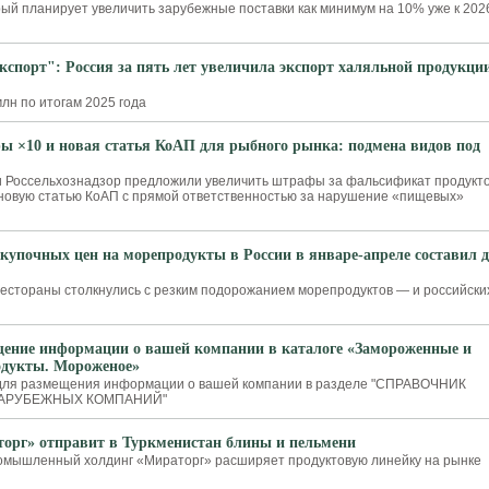
рый планирует увеличить зарубежные поставки как минимум на 10% уже к 202
кспорт": Россия за пять лет увеличила экспорт халяльной продукци
лн по итогам 2025 года
 ×10 и новая статья КоАП для рыбного рынка: подмена видов под
 Россельхознадзор предложили увеличить штрафы за фальсификат продукт
и новую статью КоАП с прямой ответственностью за нарушение «пищевых»
акупочных цен на морепродукты в России в январе-апреле составил 
естораны столкнулись с резким подорожанием морепродуктов — и российски
ение информации о вашей компании в каталоге «Замороженные и
одукты. Мороженое»
для размещения информации о вашей компании в разделе "СПРАВОЧНИК
ЗАРУБЕЖНЫХ КОМПАНИЙ"
орг» отправит в Туркменистан блины и пельмени
омышленный холдинг «Мираторг» расширяет продуктовую линейку на рынке