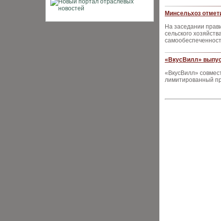
Минсельхоз отмет
На заседании прав
сельского хозяйств
самообеспеченност
«ВкусВилл» выпус
«ВкусВилл» совмес
лимитированный пр