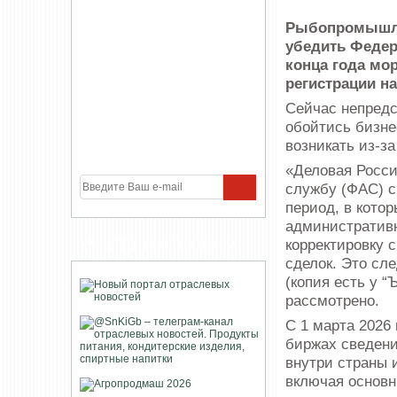
Рыбопромышле
убедить Федер
конца года мо
регистрации н
Сейчас непредс
обойтись бизнес
возникать из-з
«Деловая Росс
службу (ФАС) с
период, в кото
административн
корректировку 
УЧАСТНИКИ ПРОЕКТА
сделок. Это сл
(копия есть у “
рассмотрено.
С 1 марта 2026
биржах сведени
внутри страны 
включая основн