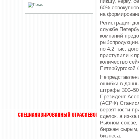
пикшу, нерку, 
60% совокупного
на формировани
Регистрация до
службе Петербур
компаний предо
рыбопродукции.
по 4,2 тыс. дог
приступили к п
количество сей
Петербургской 
Непредставлени
ошибки в данны
штрафы 300–500
Президент Асс
(АСРФ) Станисл
вероятности пр
сделок, а из-за
Рыбном союзе,
биржам сырым, 
бизнеса.