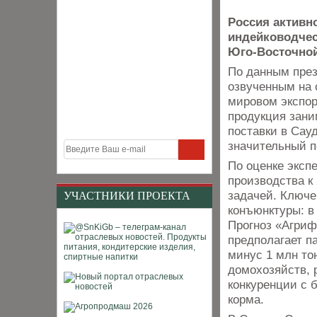
Россия активн
индейководчес
Юго-Восточной
По данным пре
озвученным на 
мировом экспор
продукция зани
поставки в Сау
значительный 
По оценке эксп
производства к 
задачей. Ключе
УЧАСТНИКИ ПРОЕКТА
конъюнктуры: в
Прогноз «Агри
предполагает п
минус 1 млн то
домохозяйств, 
конкуренции с 
корма.