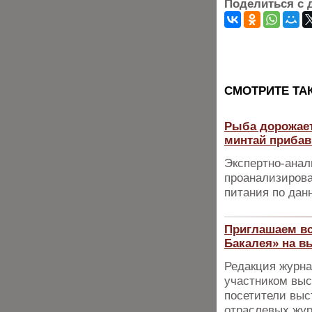
Поделиться с 
CМОТРИТЕ ТА
Рыба дорожает
минтай прибав
Экспертно-анал
проанализирова
питания по дан
Приглашаем вс
Бакалея» на в
Редакция журна
участником выс
посетители выс
отраслевых жур