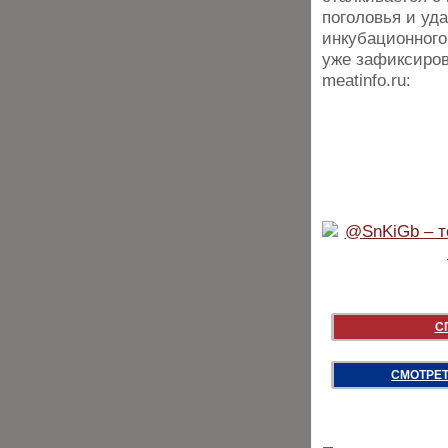
поголовья и уд
инкубационного
уже зафиксиров
meatinfo.ru:
С
СМОТРЕТ