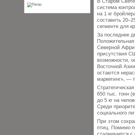
В Старом Свете
система контро
на 1 кг бройле
составить 20–2
сегменте для к
За последнее д
Положительная 
Северной Африк
присутствия СШ
возможности, о
Восточной Азии
остаются нерас
маркетинг», — 
Стратегическая
650 тыс. тонн (
до 5 кг на чело
Среди приорите
социального пи
При этом сохра
птиц. Помимо п
сталкивается с