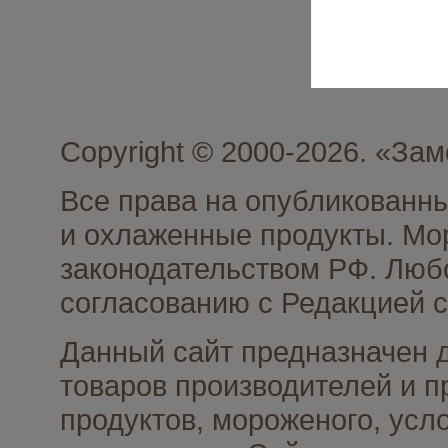
Copyright © 2000-2026. «З
Все права на опубликованн
и охлаженные продукты. Мо
законодательством РФ. Люб
согласованию с Редакцией с
Данный сайт предназначен 
товаров производителей и 
продуктов, мороженого, усл