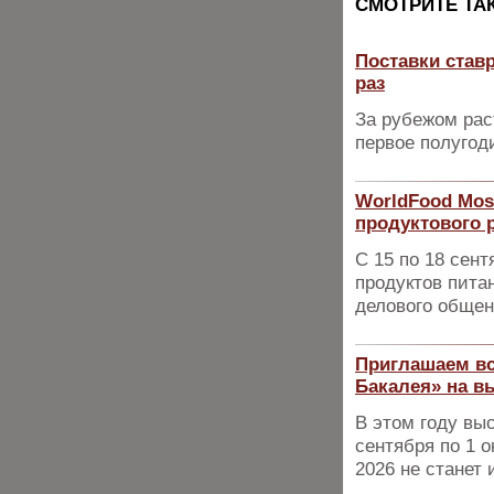
CМОТРИТЕ ТА
Поставки став
раз
За рубежом рас
первое полугоди
WorldFood Mos
продуктового 
С 15 по 18 сен
продуктов пита
делового общен
Приглашаем вс
Бакалея» на в
В этом году вы
сентября по 1 о
2026 не станет