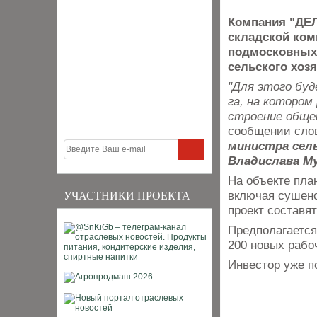
Компания "ДЕЛ
складской ком
подмосковных 
сельского хоз
"Для этого бу
га, на котором
строение общей
сообщении сло
министра сель
Владислава М
На объекте пла
включая сушено
УЧАСТНИКИ ПРОЕКТА
проект составя
Предполагается
200 новых рабо
Инвестор уже п