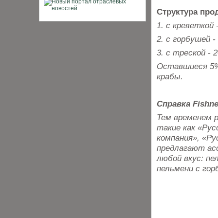
Структура про
1. с креветкой 
2. с горбушей -
3. с треской - 
Оставшиеся 5%
крабы.
Справка Fishne
Тем временем 
такие как «Рус
компания», «Ру
предлагают ас
любой вкус: пе
пельмени с гор