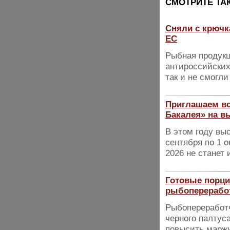
CМОТРИТЕ ТА
Сняли с крючк
ЕС
Рыбная продукц
антироссийских
так и не смогли
Приглашаем вс
Бакалея» на в
В этом году вы
сентября по 1 о
2026 не станет
Готовые порци
рыбоперерабо
Рыбопереработ
черного палтус
повысить марж