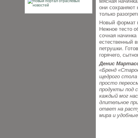
мясная начинка
они сохраняют 
только разогрет
Новый формат п
Нежное тесто о
сочная начинка
естественный в
петрушки. Гото
горячего, сытн
Денис Мартас
«Бренд «Старо
щедрого стола
просто переосм
продукты под 
каждый мог нас
длительное при
ответ на раст
мира и удобные