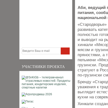
Аби, ведущий 
питания, сооб
национальной 
«Стародворье»
развивать кате
полностью гото
и выводит на р
хинкали «Мясор
мясом и грузин
пряностями, а 
пельмени «Мясо
грузински. Про
УЧАСТНИКИ ПРОЕКТА
стратуют в Рос
по-грузински см
Бренду «Старод
уважения к тра
выглядит есте
кухни на совре
Хинкали создан