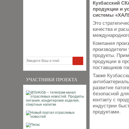
Кузбасский С
продукции и у
системы «ХАЛЯ
Это стратегиче
качества и рас
международного
Компания произ
производители 
продукты. При
продукции в пр
поставщиков г
Также Кузбасск
УЧАСТНИКИ ПРОЕКТА
антибактериаль
развитие патог
безопасной для
контакту с про
индустрии быст
продуктами.