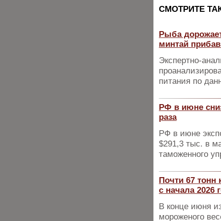
CМОТРИТЕ ТА
Рыба дорожает
минтай прибав
Экспертно-анал
проанализирова
питания по дан
РФ в июне сниз
раза
РФ в июне эксп
$291,3 тыс. в 
таможенного у
Почти 67 тонн
с начала 2026 
В конце июня и
мороженого вес