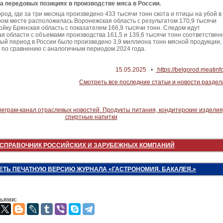
на передовых позициях в производстве мяса в России.
род, где за три месяца произведено 433 тысячи тонн скота и птицы на убой в
ром месте расположилась Воронежская область с результатом 170,9 тысячи
ройку Брянская область с показателем 166,9 тысячи тонн. Следом идут
ая области с объемами производства 161,5 и 139,6 тысячи тонн соответствен
ный период в России было произведено 3,9 миллиона тонн мясной продукции,
 по сравнению с аналогичным периодом 2024 года.
15.05.2025
•
https://belgorod.meatinfo
Смотреть все последние статьи и новости раздел
СПРАВОЧНИК РОССИЙСКИХ И ЗАРУБЕЖНЫХ КОМПАНИЙ
ЕТЬ ПЕЧАТНУЮ ВЕРСИЮ ЖУРНАЛА «ГАСТРОНОМИЯ. БАКАЛЕЯ.»
зьями: