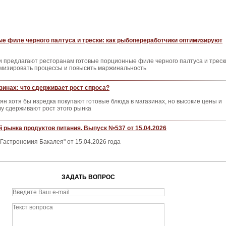
е филе черного палтуса и трески: как рыбопереработчики оптимизируют
 предлагают ресторанам готовые порционные филе черного палтуса и треск
имизировать процессы и повысить маржинальность
азинах: что сдерживает рост спроса?
иян хотя бы изредка покупают готовые блюда в магазинах, но высокие цены и
ву сдерживают рост этого рынка
 рынка продуктов питания. Выпуск №537 от 15.04.2026
Гастрономия Бакалея" от 15.04.2026 года
ЗАДАТЬ ВОПРОС