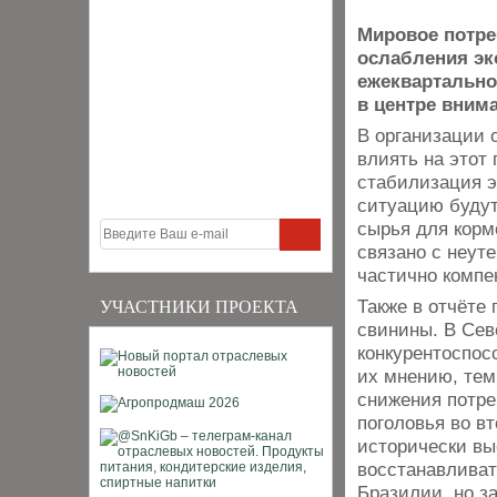
Мировое потре
ослабления эк
ежеквартально
в центре вним
В организации 
влиять на этот 
стабилизация э
ситуацию будут
сырья для корм
связано с неут
частично компе
Также в отчёте
УЧАСТНИКИ ПРОЕКТА
свинины. В Сев
конкурентоспос
их мнению, тем
снижения потре
поголовья во в
исторически вы
восстанавливат
Бразилии, но за