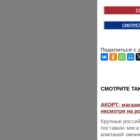
С
СМОТРЕТ
Поделиться с 
CМОТРИТЕ ТА
АКОРТ: магази
несмотря на р
Крупные россий
поставках мяса
компаний омник