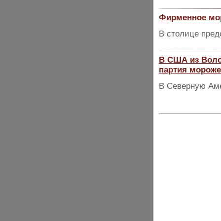
Фирменное мор
В столице пред
В США из Воло
партия мороже
В Северную Аме