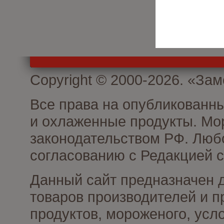
Copyright © 2000-2026. «З
Все права на опубликованн
и охлаженные продукты. Мо
законодательством РФ. Люб
согласованию с Редакцией с
Данный сайт предназначен 
товаров производителей и 
продуктов, мороженого, усл