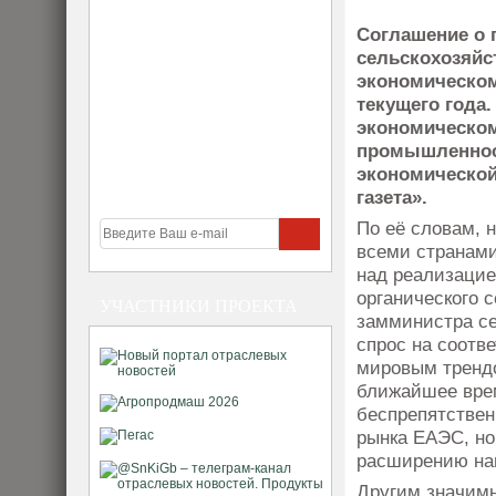
Соглашение о 
сельскохозяйс
экономическом
текущего года
экономическом
промышленнос
экономической
газета».
По её словам, н
всеми странами
над реализацие
органического 
УЧАСТНИКИ ПРОЕКТА
замминистра се
спрос на соотв
мировым трендо
ближайшее врем
беспрепятствен
рынка ЕАЭС, но
расширению на
Другим значимы