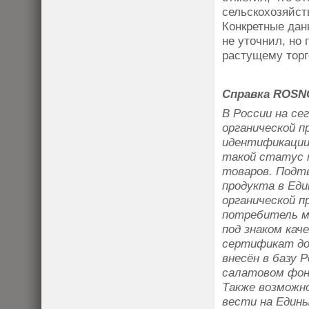
сельскохозяйст
Конкретные дан
не уточнил, но
растущему торг
Справка ROSN
В России на се
органической п
идентификации
такой статус 
товаров. Подт
продукта в Ед
органической 
потребитель мо
под знаком кач
сертификат до
внесён в базу 
салатовом фон
Также возможн
вести на Един