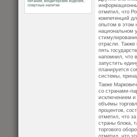
информационны
отметил, что Р
компетенций дл
опытом в этом 
национальном у
стимулированию
отрасли. Также
пять государст
напомнил, что 
запустить един
планируется с
системы, прин
Также Маркович
со странами-па
исключением и 
объёмы торговл
процентов, сос
отметил, что з
страны блока, 
торгового обор
отметил, что э