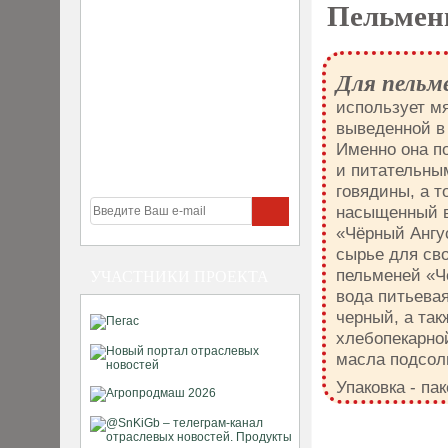
Пельме
Для пельм
использует м
выведенной в 
Именно она п
и питательны
говядины, а 
насыщенный в
«Чёрный Ангу
сырье для сво
пельменей «Ч
УЧАСТНИКИ ПРОЕКТА
вода питьевая
черный, а так
хлебопекарно
масла подсол
Упаковка - пак