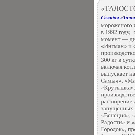
«ТАЛОСТ
Сегодня «Тало
мороженого 
в 1992 году,
момент — ди
«Ингман» и «
производство
300 кг в сутк
включая котл
выпускает н
Самыч», «Ма
«Крутышка». 
производств
расширение 
запущенных 
«Венеция», 
Радости» и 
Городок», пр