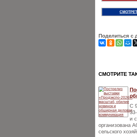
СМОТРЕТ
Поделиться с 
CМОТРИТЕ ТА
По
об
С 
33
и 
организована 
сельского хозя