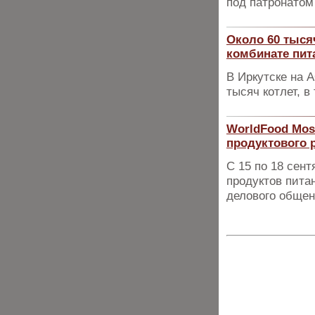
под патронатом
Около 60 тыся
комбинате пит
В Иркутске на 
тысяч котлет, 
WorldFood Mos
продуктового 
С 15 по 18 сен
продуктов пита
делового общен