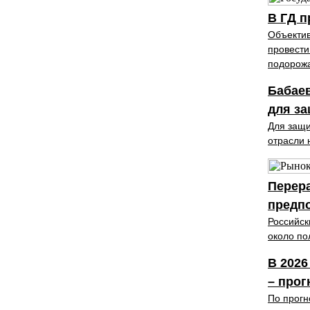
В ГД п
Объектив
провести
подорожа
Бабаев
для з
Для защи
отрасли 
Перера
предп
Российск
около по
В 2026
– про
По прогн