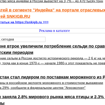
ство мяса индейки в России вырастет на 3,7% – до 470 тысяч тонн
атей в сегменте "Индейка" на портале отраслевы
тей SNKIGB.RU
татьи на https://snkigb.ru >>>
не втрое увеличили потребление сельди по сра
тским периодом
ние сельди в России достигло исторического рекорда — 2,6 кг на ч
у, тогда как в конце 1970-х — начале 1980-х этот показатель не пр
стан стал лидером по поставкам мороженого из 
аны в российском экспорте мороженого в стоимостном выражении
а 29%, сообщили в федеральном центре "Агроэкспорт"
 заняла 2,8% мирового рынка мяса птицы и 2,3%
ны