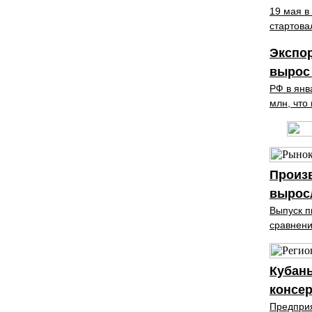
19 мая в
стартова
Экспор
вырос
РФ в янв
млн, что
Произв
выросл
Выпуск п
сравнени
Кубань
консер
Предприя