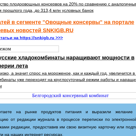
ство плодоовощных консервов на 20% по сравнению с аналогичны
 прошлого года, до 313,4 млн условных банок
атей в сегменте "Овощные консервы" на портале
левых новостей SNKIGB.RU
татьи на https://snkigb.ru >>>
усские хладокомбинаты наращивают мощности в
верии лета
лизко, а значит спрос на мороженое, как и каждый год, увеличится в
бинаты уже переходят на круглосуточный режим работы и наращ
и
таете на рынке продуктов питания и выразили желание 
цию от редакции журнала в процессе переписки по электронной
ками редакции, предоставив им свою визитную карточку или под
ти на наших интернет ресурсах.