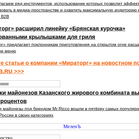
агаем ряд инструментов, использование которых позволит эффек
вовать в медиа-пространстве и охватить максимальную аудиторию 
 B2B
орг» расширил линейку «Брянская курочка»
ованными крылышками для гриля
г» предлагает поклонникам приготовления на открытом огне расш
ое меню
е статьи о компании «Мираторг» на новостном п
B.RU >>>
жи майонезов Казанского жирового комбината в
процентов
и майонезы под брендом Mr.Ricco вошли в пятёрку самых популяр
России в своих категориях