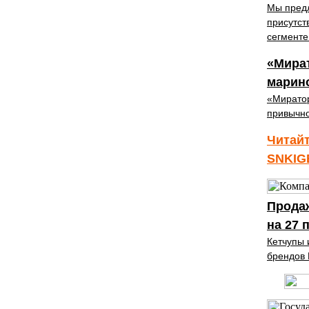
Мы предл
присутст
сегменте
«Мират
марин
«Миратор
привычн
Читайт
SNKIG
Прода
на 27 
Кетчупы 
брендов 