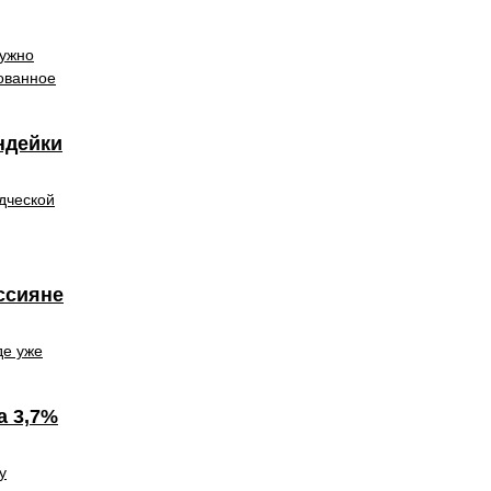
нужно
ованное
ндейки
дческой
ссияне
де уже
а 3,7%
у