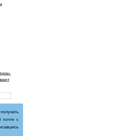
м
 разы.
ивают
получать
 почте с
писавшись