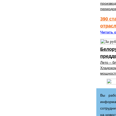
производ
периодом
390 ст
отрас
Читать с
Белор
предд
Лето – б
Хладоком
мощност
Вы рабо
информа
сотрудни
на новос