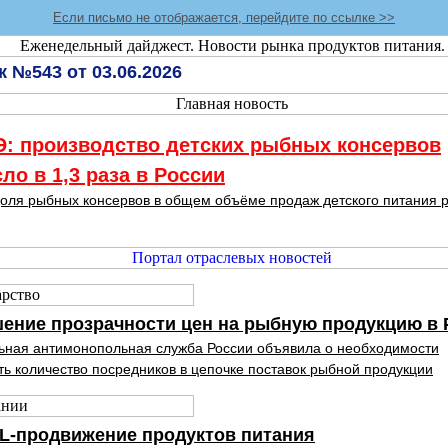
Если письмо не отображается, перейдите по ссылке >>
 №543 от 03.06.2026
: производство детских рыбных консервов
ло в 1,3 раза в России
оля рыбных консервов в общем объёме продаж детского питания 
ение прозрачности цен на рыбную продукцию в 
ная антимонопольная служба России объявила о необходимости
ь количество посредников в цепочке поставок рыбной продукции
L-продвижение продуктов питания