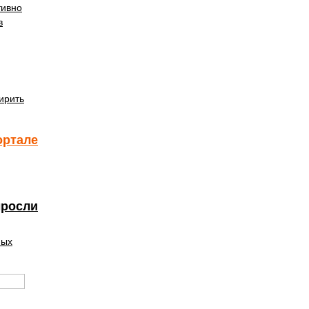
тивно
в
ирить
ортале
ыросли
ных