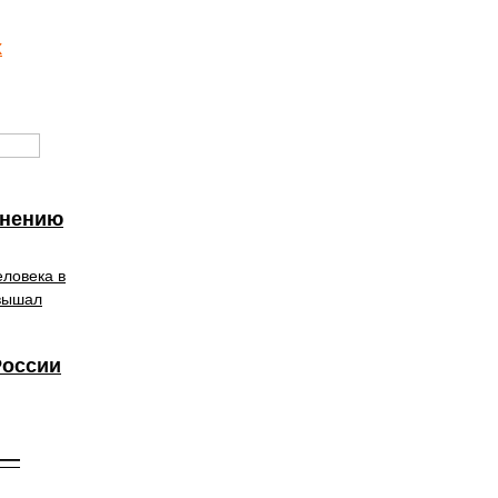
х
внению
еловека в
евышал
России
 —