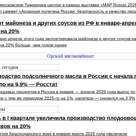
 московском Тимирязев центре в рамках выставки «MAP Russia 202
л саммит «Аграрная политика России: безопасность и качество про
т майонеза и других соусов из РФ в январе-апре
 на 20%
аре-апреле этого года экспортировала майонеза и других соусов н
 на 20% больше, чем годом ранее
одство подсолнечного масла в России с начала 
о на 9,9% — Росстат
ищевых продуктов в России в январе — апреле 2026 года вырос по
ю с тем же периодом 2025-го на 1%, напитков — снизился на 3,9%
 в I квартале увеличила производство плодоов
вов на 20%
тия Краснодарского края в январе-марте 2026 года увеличили