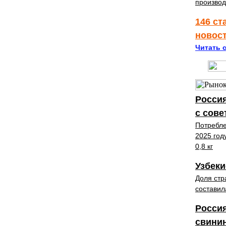
производ
146 ст
новос
Читать с
Россия
с сове
Потребле
2025 год
0,8 кг
Узбеки
Доля стр
составил
Россия
свини