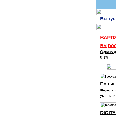
Выпуск
ВАРПЭ
вырос
Однако д
0,1%
Повыш
Федераль
уменьшит
DIGITA